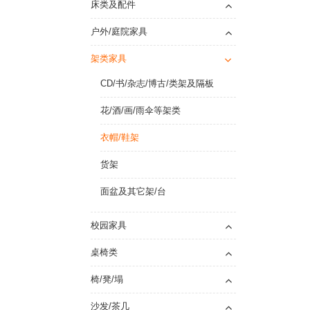
床类及配件
户外/庭院家具
架类家具
CD/书/杂志/博古/类架及隔板
花/酒/画/雨伞等架类
衣帽/鞋架
货架
面盆及其它架/台
校园家具
桌椅类
椅/凳/塌
沙发/茶几