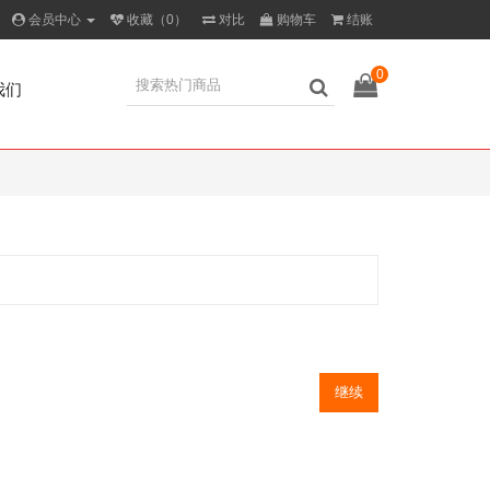
会员中心
收藏（0）
对比
购物车
结账
0
我们
继续