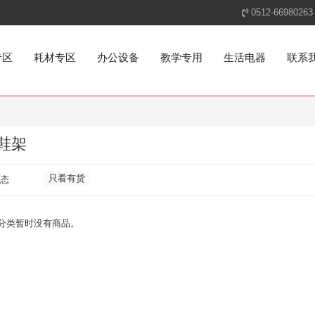
0512-66980263
专区
耗材专区
办公设备
教学专用
生活电器
联系
/鞋架
只看有货
态
分类暂时没有商品。