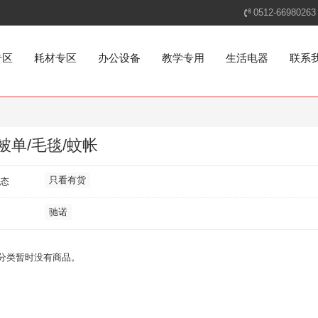
0512-66980263
专区
耗材专区
办公设备
教学专用
生活电器
联系
被单/毛毯/蚊帐
只看有货
态
驰诺
分类暂时没有商品。