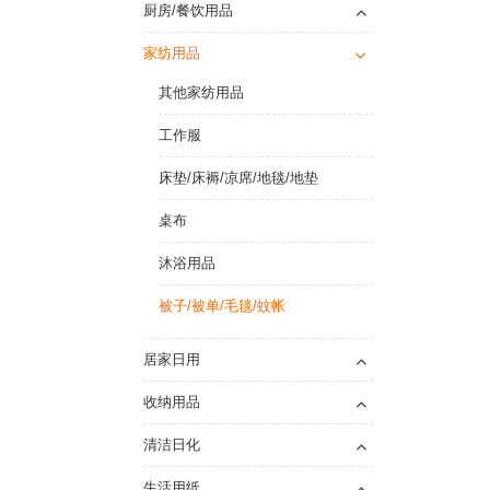
厨房/餐饮用品
家纺用品
其他家纺用品
工作服
床垫/床褥/凉席/地毯/地垫
桌布
沐浴用品
被子/被单/毛毯/蚊帐
居家日用
收纳用品
清洁日化
生活用纸