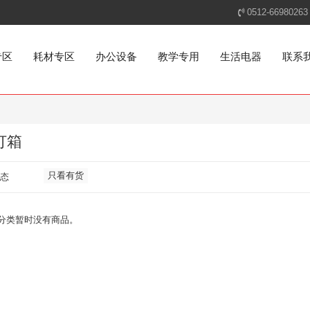
0512-66980263
专区
耗材专区
办公设备
教学专用
生活电器
联系
灯箱
只看有货
态
分类暂时没有商品。