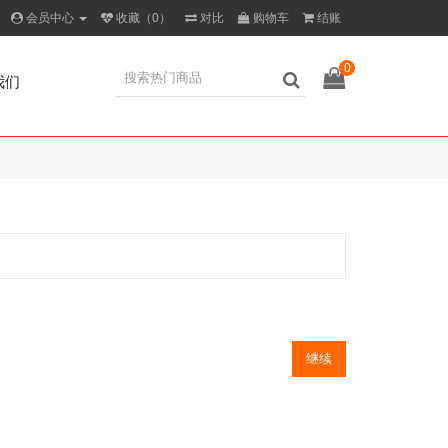
会员中心
收藏（0）
对比
购物车
结账
0
我们
继续